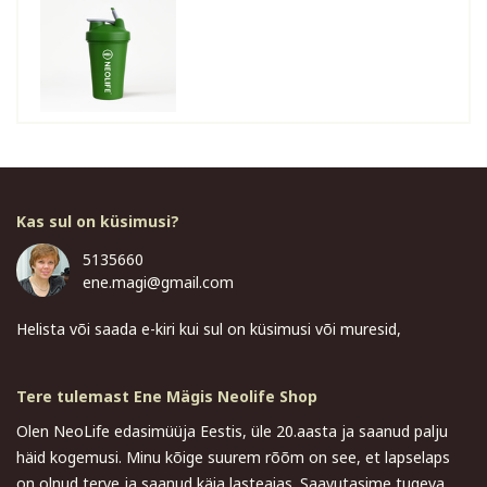
Kas sul on küsimusi?
5135660
ene.magi@gmail.com
Helista või saada e-kiri kui sul on küsimusi või muresid,
Tere tulemast Ene Mägis Neolife Shop
Olen NeoLife edasimüüja Eestis, üle 20.aasta ja saanud palju
häid kogemusi. Minu kõige suurem rõõm on see, et lapselaps
on olnud terve ja saanud käia lasteaias. Saavutasime tugeva