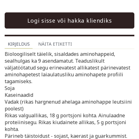
Logi sisse või hakka kliendiks
KIRJELDUS
NÄITA ETIKETTI
Bioloogiliselt täielik, sisaldades aminohappeid,
sealhulgas ka 9 asendamatut. Teaduslikult
väljatöötatud segu erinevatest allikatest pärinevatest
aminohapetest laiaulatusliku aminohapete profiili
tagamiseks.
Soja
Kaseinaadid
Vadak (rikas hargnenud ahelaga aminohappe leutsiini
poolest)
Rikas valguallikas, 18 g portsjoni kohta. Ainulaadne
proteiinisegu. Rikas kiudainete allikas, 5 g portsjoni
kohta.
Pärineb täistoidust - sojast, kaerast ja guarkummist.