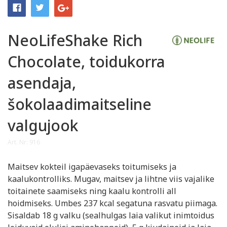
NeoLifeShake Rich
Chocolate, toidukorra
asendaja,
šokolaadimaitseline
valgujook
Art. Nr: 916
Maitsev kokteil igapäevaseks toitumiseks ja
kaalukontrolliks. Mugav, maitsev ja lihtne viis vajalike
toitainete saamiseks ning kaalu kontrolli all
hoidmiseks. Umbes 237 kcal segatuna rasvatu piimaga.
Sisaldab 18 g valku (sealhulgas laia valikut inimtoidus