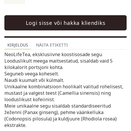
Logi sisse või hakka kliendiks
KIRJELDUS
NÄITA ETIKETTI
NeoLifeTea, eksklusiivne koostisosade segu.
Looduslikult meega maitsestatud, sisaldab vaid 5
kilokalorit portsjoni kohta.
Seguneb veega koheselt.
Naudi kuumalt või külmalt.
Unikaalne kombinatsioon hoolikalt valitud rohelisest,
mustast ja valgest teest (Camellia sinensis) ning
looduslikust kofeiinist.
Meie unikaalne segu sisaldab standardiseeritud
žeženni (Panax ginseng), pehme väänkelluka
(Codonopsis pilosula) ja kuldjuure (Rhodiola rosea)
ekstrakte.