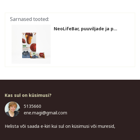
Sarnased tooted:
NeoLifeBar, puuviljade ja p...
Kas sul on küsimusi?
5135660
ene.magi@gmail.com
Helista või saada e-kiri kui sul on küsimusi või muresid,