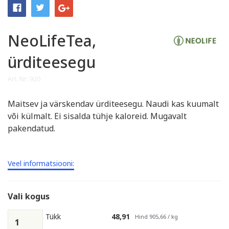
NeoLifeTea,
ürditeesegu
Art. Nr: 920
Maitsev ja värskendav ürditeesegu. Naudi kas kuumalt
või külmalt. Ei sisalda tühje kaloreid. Mugavalt
pakendatud.
Veel informatsiooni:
Vali kogus
Tükk
48,91
Hind 905,66 / kg