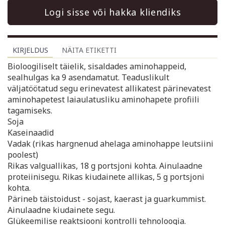
Logi sisse või hakka kliendiks
KIRJELDUS
NÄITA ETIKETTI
Bioloogiliselt täielik, sisaldades aminohappeid,
sealhulgas ka 9 asendamatut. Teaduslikult
väljatöötatud segu erinevatest allikatest pärinevatest
aminohapetest laiaulatusliku aminohapete profiili
tagamiseks.
Soja
Kaseinaadid
Vadak (rikas hargnenud ahelaga aminohappe leutsiini
poolest)
Rikas valguallikas, 18 g portsjoni kohta. Ainulaadne
proteiinisegu. Rikas kiudainete allikas, 5 g portsjoni
kohta.
Pärineb täistoidust - sojast, kaerast ja guarkummist.
Ainulaadne kiudainete segu.
Glükeemilise reaktsiooni kontrolli tehnoloogia.