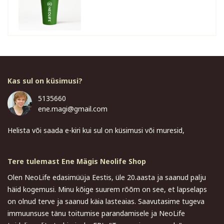
Kas sul on küsimusi?
5135660
ene.magi@gmail.com
Helista või saada e-kiri kui sul on küsimusi või muresid,
Tere tulemast Ene Mägis Neolife Shop
Olen NeoLife edasimüüja Eestis, üle 20.aasta ja saanud palju
häid kogemusi. Minu kõige suurem rõõm on see, et lapselaps
on olnud terve ja saanud käia lasteaias. Saavutasime tugeva
immuunsuse tänu toitumise parandamisele ja NeoLife