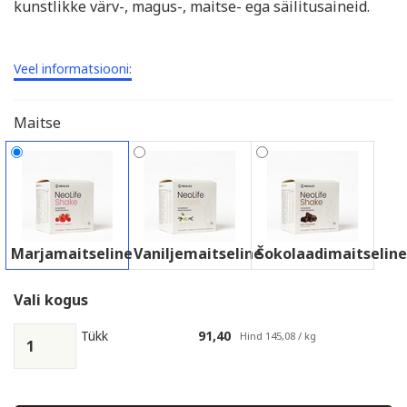
kunstlikke värv-, magus-, maitse- ega säilitusaineid.
Veel informatsiooni:
Maitse
Marjamaitseline
Vaniljemaitseline
Šokolaadimaitseline
Vali kogus
Tükk
91,40
Hind 145,08 / kg