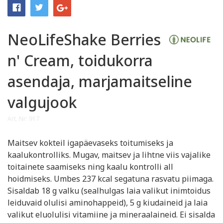
NeoLifeShake Berries
n' Cream, toidukorra
asendaja, marjamaitseline
valgujook
Art. Nr: 917
Maitsev kokteil igapäevaseks toitumiseks ja
kaalukontrolliks. Mugav, maitsev ja lihtne viis vajalike
toitainete saamiseks ning kaalu kontrolli all
hoidmiseks. Umbes 237 kcal segatuna rasvatu piimaga.
Sisaldab 18 g valku (sealhulgas laia valikut inimtoidus
leiduvaid olulisi aminohappeid), 5 g kiudaineid ja laia
valikut eluolulisi vitamiine ja mineraalaineid. Ei sisalda