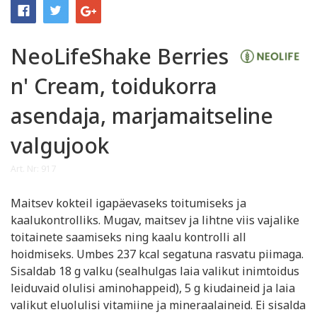
NeoLifeShake Berries
n' Cream, toidukorra
asendaja, marjamaitseline
valgujook
Art. Nr: 917
Maitsev kokteil igapäevaseks toitumiseks ja
kaalukontrolliks. Mugav, maitsev ja lihtne viis vajalike
toitainete saamiseks ning kaalu kontrolli all
hoidmiseks. Umbes 237 kcal segatuna rasvatu piimaga.
Sisaldab 18 g valku (sealhulgas laia valikut inimtoidus
leiduvaid olulisi aminohappeid), 5 g kiudaineid ja laia
valikut eluolulisi vitamiine ja mineraalaineid. Ei sisalda