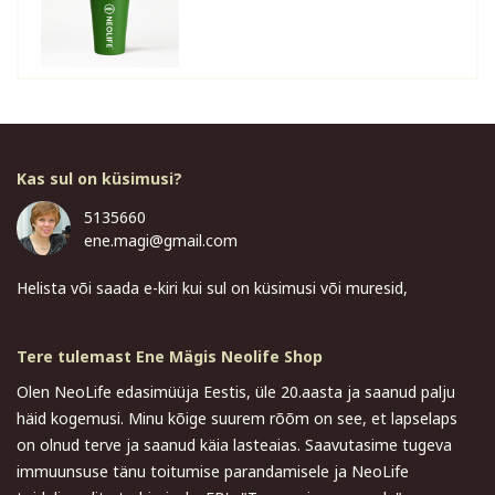
Kas sul on küsimusi?
5135660
ene.magi@gmail.com
Helista või saada e-kiri kui sul on küsimusi või muresid,
Tere tulemast Ene Mägis Neolife Shop
Olen NeoLife edasimüüja Eestis, üle 20.aasta ja saanud palju
häid kogemusi. Minu kõige suurem rõõm on see, et lapselaps
on olnud terve ja saanud käia lasteaias. Saavutasime tugeva
immuunsuse tänu toitumise parandamisele ja NeoLife