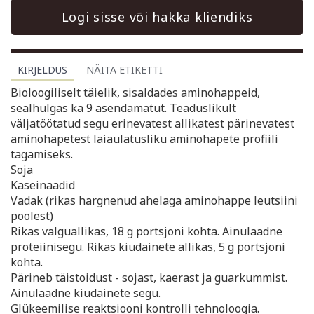
Logi sisse või hakka kliendiks
KIRJELDUS
NÄITA ETIKETTI
Bioloogiliselt täielik, sisaldades aminohappeid,
sealhulgas ka 9 asendamatut. Teaduslikult
väljatöötatud segu erinevatest allikatest pärinevatest
aminohapetest laiaulatusliku aminohapete profiili
tagamiseks.
Soja
Kaseinaadid
Vadak (rikas hargnenud ahelaga aminohappe leutsiini
poolest)
Rikas valguallikas, 18 g portsjoni kohta. Ainulaadne
proteiinisegu. Rikas kiudainete allikas, 5 g portsjoni
kohta.
Pärineb täistoidust - sojast, kaerast ja guarkummist.
Ainulaadne kiudainete segu.
Glükeemilise reaktsiooni kontrolli tehnoloogia.