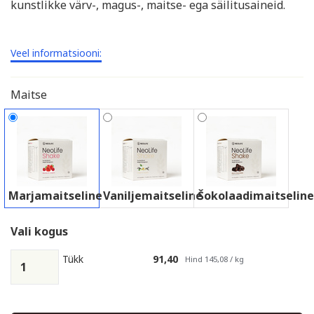
kunstlikke värv-, magus-, maitse- ega säilitusaineid.
Veel informatsiooni:
Maitse
Marjamaitseline
Vaniljemaitseline
Šokolaadimaitseline
Vali kogus
Tükk
91,40
Hind 145,08 / kg