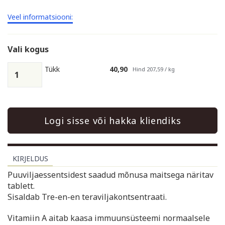
Veel informatsiooni:
Vali kogus
Tükk
40,90
Hind 207,59 / kg
Logi sisse või hakka kliendiks
KIRJELDUS
Puuviljaessentsidest saadud mõnusa maitsega näritav
tablett.
Sisaldab Tre-en-en teraviljakontsentraati.
Vitamiin A aitab kaasa immuunsüsteemi normaalsele