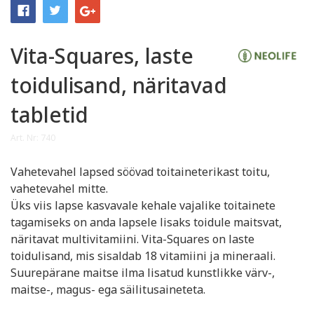
Vita-Squares, laste
toidulisand, näritavad
tabletid
Art. Nr: 740
Vahetevahel lapsed söövad toitaineterikast toitu,
vahetevahel mitte.
Üks viis lapse kasvavale kehale vajalike toitainete
tagamiseks on anda lapsele lisaks toidule maitsvat,
näritavat multivitamiini. Vita-Squares on laste
toidulisand, mis sisaldab 18 vitamiini ja mineraali.
Suurepärane maitse ilma lisatud kunstlikke värv-,
maitse-, magus- ega säilitusaineteta.