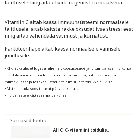
talitlusele ning aitab hoida nägemist normaalsena.
Vitamiin C aitab kaasa immuunsüsteemi normaalsele
talitlusele, aitab kaitsta rakke oksüdatiivse stressi eest
ning aitab vähendada väsimust ja kurnatust.
Pantoteenhape aitab kaasa normaalsele vaimsele
jõudlusele.
• Kliki etiketile, et lugeda lähemalt koostisosade ja toitumisalase info kohta.
• Toidulisandid on mõeldud toitumist täiendama, mitte asendama
mitmekülgset ja tasakaalustatud toitumist ja tervislikke eluviise.
• Mitte ületada soovitatavat päevast kogust.
• Hoida lastele kättesaamatus kohas.
Sarnased tooted:
All C, C-vitamiini toidulis...