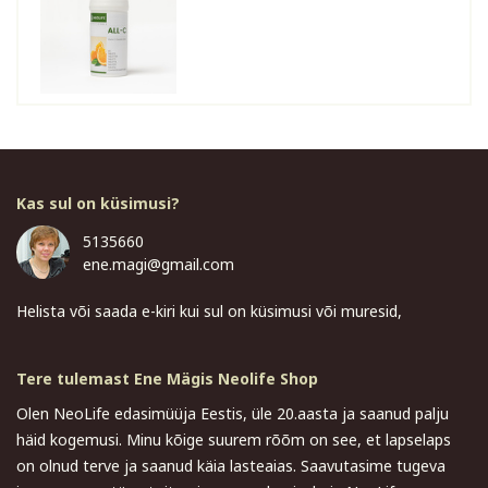
Kas sul on küsimusi?
5135660
ene.magi@gmail.com
Helista või saada e-kiri kui sul on küsimusi või muresid,
Tere tulemast Ene Mägis Neolife Shop
Olen NeoLife edasimüüja Eestis, üle 20.aasta ja saanud palju
häid kogemusi. Minu kõige suurem rõõm on see, et lapselaps
on olnud terve ja saanud käia lasteaias. Saavutasime tugeva