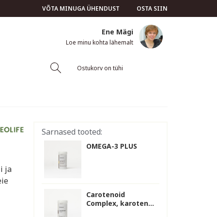
VÕTA MINUGA ÜHENDUST
OSTA SIIN
Ene Mägi
Loe minu kohta lähemalt
Ostukorv on tühi
Sarnased tooted:
OMEGA-3 PLUS
i ja
eie
Carotenoid
Complex, karoten...