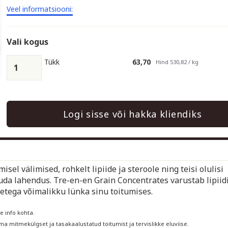
Veel informatsiooni:
Vali kogus
Tükk
63,70
Hind 530,82 / kg
Logi sisse või hakka kliendiks
sel välimised, rohkelt lipiide ja steroole ning teisi olulisi
kuda lahendus. Tre-en-en Grain Concentrates varustab lipiid
inetega võimalikku lünka sinu toitumises.
e info kohta.
 mitmekülgset ja tasakaalustatud toitumist ja tervislikke eluviise.