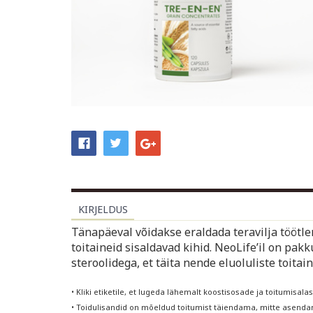
KIRJELDUS
Tänapäeval võidakse eraldada teravilja töötlemi
toitaineid sisaldavad kihid. NeoLife’il on pak
steroolidega, et täita nende eluoluliste toita
• Kliki etiketile, et lugeda lähemalt koostisosade ja toitumisalas
• Toidulisandid on mõeldud toitumist täiendama, mitte asendama