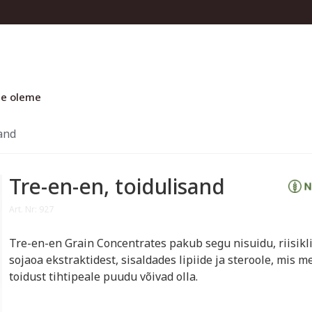
e oleme
and
Tre-en-en, toidulisand
Art. Nr: 927
Tre-en-en Grain Concentrates pakub segu nisuidu, riisikli
sojaoa ekstraktidest, sisaldades lipiide ja steroole, mis m
toidust tihtipeale puudu võivad olla.