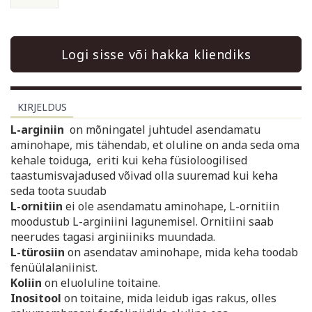
Logi sisse või hakka kliendiks
KIRJELDUS
L-arginiin
on mõningatel juhtudel asendamatu
aminohape, mis tähendab, et oluline on anda seda oma
kehale toiduga, eriti kui keha füsioloogilised
taastumisvajadused võivad olla suuremad kui keha
seda toota suudab
L-ornitiin
ei ole asendamatu aminohape, L-ornitiin
moodustub L-arginiini lagunemisel. Ornitiini saab
neerudes tagasi arginiiniks muundada.
L-türosiin
on asendatav aminohape, mida keha toodab
fenüülalaniinist.
Koliin
on eluoluline toitaine.
Inositool
on toitaine, mida leidub igas rakus, olles