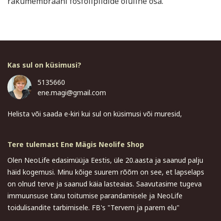
rakumembraani fosfolipiidide oluline osa.
Kas sul on küsimusi?
5135660
ene.magi@gmail.com
Helista või saada e-kiri kui sul on küsimusi või muresid,
Tere tulemast Ene Mägis Neolife Shop
Olen NeoLife edasimüüja Eestis, üle 20.aasta ja saanud palju
häid kogemusi. Minu kõige suurem rõõm on see, et lapselaps
on olnud terve ja saanud käia lasteaias. Saavutasime tugeva
immuunsuse tänu toitumise parandamisele ja NeoLife
toidulisandite tarbimisele. FB's "Tervem ja parem elu"