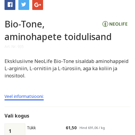
Bio-Tone,
aminohapete toidulisand
Art. Nr: 935
Eksklusiivne NeoLife Bio-Tone sisaldab aminohappeid
L-arginiin, L-ornitiin ja L-türosiin, aga ka koliin ja
inositool.
Veel informatsiooni:
Vali kogus
Tükk
61,50
Hind 691,06 / kg