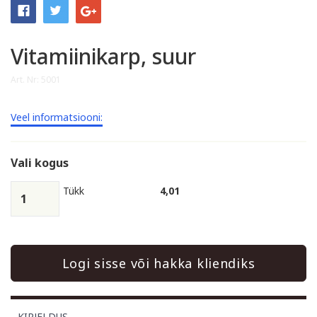
Vitamiinikarp, suur
Art. Nr: 5001
Veel informatsiooni:
Vali kogus
Tükk
4,01
Logi sisse või hakka kliendiks
KIRJELDUS