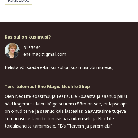
Kas sul on küsimusi?
5135660
ene.magi@gmail.com
Helista või saada e-kiri kui sul on küsimusi või muresid,
Tere tulemast Ene Mägis Neolife Shop
Olen NeoLife edasimüüja Eestis, üle 20.aasta ja saanud palju
häid kogemusi. Minu kõige suurem rõõm on see, et lapselaps
on olnud terve ja saanud käia lasteaias. Saavutasime tugeva
immuunsuse tänu toitumise parandamisele ja NeoLife
toidulisandite tarbimisele. FB's "Tervem ja parem elu"