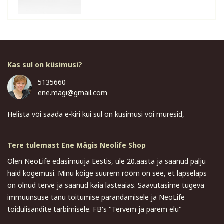
Kas sul on küsimusi?
5135660
ene.magi@gmail.com
Helista või saada e-kiri kui sul on küsimusi või muresid,
Tere tulemast Ene Mägis Neolife Shop
Olen NeoLife edasimüüja Eestis, üle 20.aasta ja saanud palju
häid kogemusi. Minu kõige suurem rõõm on see, et lapselaps
on olnud terve ja saanud käia lasteaias. Saavutasime tugeva
immuunsuse tänu toitumise parandamisele ja NeoLife
toidulisandite tarbimisele. FB's "Tervem ja parem elu"