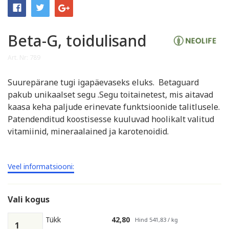
Beta-G, toidulisand
Art. Nr: 789
Suurepärane tugi igapäevaseks eluks. Betaguard
pakub unikaalset segu .Segu toitainetest, mis aitavad
kaasa keha paljude erinevate funktsioonide talitlusele.
Patendenditud koostisesse kuuluvad hoolikalt valitud
vitamiinid, mineraalained ja karotenoidid.
Veel informatsiooni:
Vali kogus
Tükk
42,80
Hind 541,83 / kg