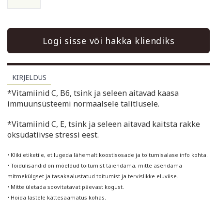
Logi sisse või hakka kliendiks
KIRJELDUS
*Vitamiinid C, B6, tsink ja seleen aitavad kaasa
immuunsüsteemi normaalsele talitlusele.
*Vitamiinid C, E, tsink ja seleen aitavad kaitsta rakke
oksüdatiivse stressi eest.
• Kliki etiketile, et lugeda lähemalt koostisosade ja toitumisalase info kohta.
• Toidulisandid on mõeldud toitumist täiendama, mitte asendama
mitmekülgset ja tasakaalustatud toitumist ja tervislikke eluviise.
• Mitte ületada soovitatavat päevast kogust.
• Hoida lastele kättesaamatus kohas.