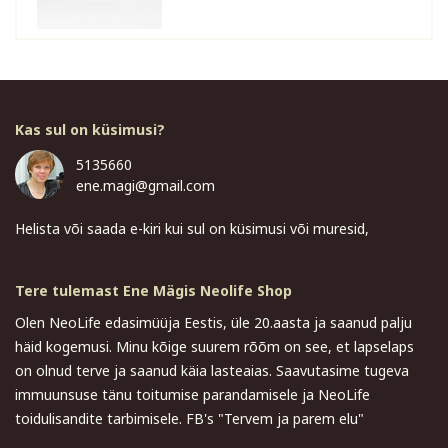
Kas sul on küsimusi?
5135660
ene.magi@gmail.com
Helista või saada e-kiri kui sul on küsimusi või muresid,
Tere tulemast Ene Mägis Neolife Shop
Olen NeoLife edasimüüja Eestis, üle 20.aasta ja saanud palju
häid kogemusi. Minu kõige suurem rõõm on see, et lapselaps
on olnud terve ja saanud käia lasteaias. Saavutasime tugeva
immuunsuse tänu toitumise parandamisele ja NeoLife
toidulisandite tarbimisele. FB's "Tervem ja parem elu"