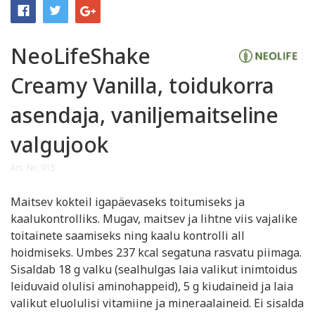
NeoLifeShake
Creamy Vanilla, toidukorra
asendaja, vaniljemaitseline
valgujook
Art. Nr: 915
Maitsev kokteil igapäevaseks toitumiseks ja
kaalukontrolliks. Mugav, maitsev ja lihtne viis vajalike
toitainete saamiseks ning kaalu kontrolli all
hoidmiseks. Umbes 237 kcal segatuna rasvatu piimaga.
Sisaldab 18 g valku (sealhulgas laia valikut inimtoidus
leiduvaid olulisi aminohappeid), 5 g kiudaineid ja laia
valikut eluolulisi vitamiine ja mineraalaineid. Ei sisalda