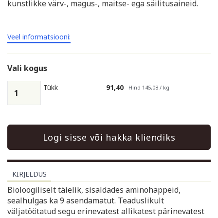
kunstlikke värv-, magus-, maitse- ega säilitusaineid.
Veel informatsiooni:
Vali kogus
Tükk
91,40
Hind 145,08 / kg
Logi sisse või hakka kliendiks
KIRJELDUS
Bioloogiliselt täielik, sisaldades aminohappeid,
sealhulgas ka 9 asendamatut. Teaduslikult
väljatöötatud segu erinevatest allikatest pärinevatest