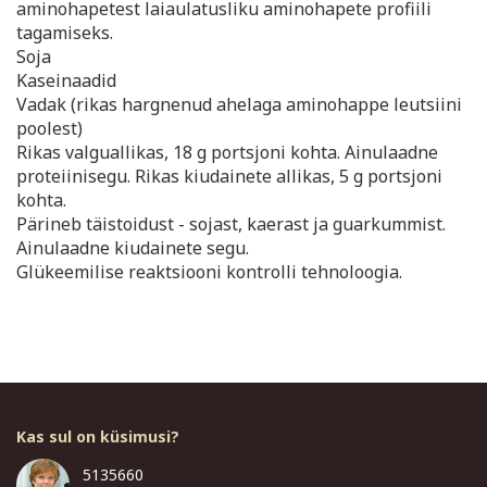
aminohapetest laiaulatusliku aminohapete profiili
tagamiseks.
Soja
Kaseinaadid
Vadak (rikas hargnenud ahelaga aminohappe leutsiini
poolest)
Rikas valguallikas, 18 g portsjoni kohta. Ainulaadne
proteiinisegu. Rikas kiudainete allikas, 5 g portsjoni
kohta.
Pärineb täistoidust - sojast, kaerast ja guarkummist.
Ainulaadne kiudainete segu.
Glükeemilise reaktsiooni kontrolli tehnoloogia.
Kas sul on küsimusi?
5135660