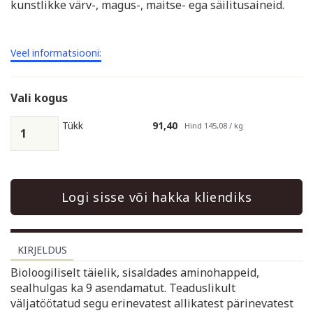
kunstlikke värv-, magus-, maitse- ega säilitusaineid.
Veel informatsiooni:
Vali kogus
Tükk
91,40
Hind 145,08 / kg
Logi sisse või hakka kliendiks
KIRJELDUS
Bioloogiliselt täielik, sisaldades aminohappeid,
sealhulgas ka 9 asendamatut. Teaduslikult
väljatöötatud segu erinevatest allikatest pärinevatest