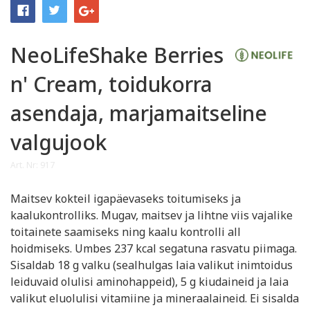
NeoLifeShake Berries
n' Cream, toidukorra
asendaja, marjamaitseline
valgujook
Art. Nr: 917
Maitsev kokteil igapäevaseks toitumiseks ja
kaalukontrolliks. Mugav, maitsev ja lihtne viis vajalike
toitainete saamiseks ning kaalu kontrolli all
hoidmiseks. Umbes 237 kcal segatuna rasvatu piimaga.
Sisaldab 18 g valku (sealhulgas laia valikut inimtoidus
leiduvaid olulisi aminohappeid), 5 g kiudaineid ja laia
valikut eluolulisi vitamiine ja mineraalaineid. Ei sisalda