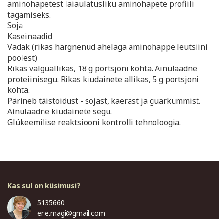
aminohapetest laiaulatusliku aminohapete profiili
tagamiseks.
Soja
Kaseinaadid
Vadak (rikas hargnenud ahelaga aminohappe leutsiini
poolest)
Rikas valguallikas, 18 g portsjoni kohta. Ainulaadne
proteiinisegu. Rikas kiudainete allikas, 5 g portsjoni
kohta.
Pärineb täistoidust - sojast, kaerast ja guarkummist.
Ainulaadne kiudainete segu.
Glükeemilise reaktsiooni kontrolli tehnoloogia.
Kas sul on küsimusi?
5135660
ene.magi@gmail.com