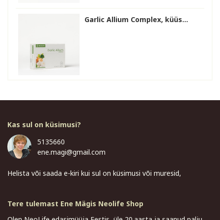
Garlic Allium Complex, küüs...
Kas sul on küsimusi?
5135660
ene.magi@gmail.com
Helista või saada e-kiri kui sul on küsimusi või muresid,
Tere tulemast Ene Mägis Neolife Shop
Olen NeoLife edasimüüja Eestis, üle 20.aasta ja saanud palju