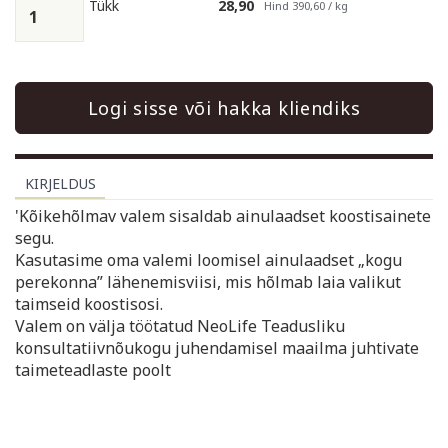
Tükk
28,90
Hind 390,60 / kg
Logi sisse või hakka kliendiks
KIRJELDUS
'Kõikehõlmav valem sisaldab ainulaadset koostisainete
segu.
Kasutasime oma valemi loomisel ainulaadset „kogu
perekonna” lähenemisviisi, mis hõlmab laia valikut
taimseid koostisosi.
Valem on välja töötatud NeoLife Teadusliku
konsultatiivnõukogu juhendamisel maailma juhtivate
taimeteadlaste poolt