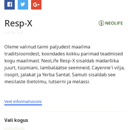
Resp-X
Art. Nr: 820
Oleme valinud taimi paljudest maailma
traditsioonidest, koondades kokku parimad teadmised
kogu maailmast. NeoLife Resp-X sisaldab mädarõika
juurt, tüümiani, lambaläätse seemneid, Cayenne'i vilja,
iisopit, jalakat ja Yerba Santat. Samuti sisaldab see
mesilaste õietolmu, lutserni ja melassi.
Veel informatsiooni:
Vali kogus