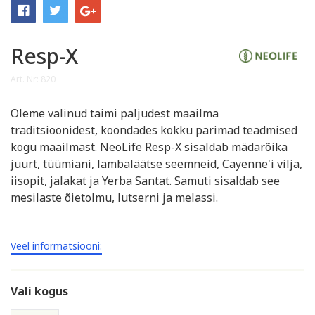
Resp-X
Art. Nr: 820
Oleme valinud taimi paljudest maailma
traditsioonidest, koondades kokku parimad teadmised
kogu maailmast. NeoLife Resp-X sisaldab mädarõika
juurt, tüümiani, lambaläätse seemneid, Cayenne'i vilja,
iisopit, jalakat ja Yerba Santat. Samuti sisaldab see
mesilaste õietolmu, lutserni ja melassi.
Veel informatsiooni:
Vali kogus