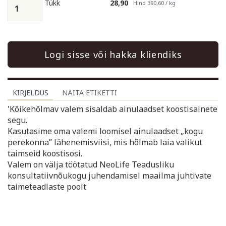
Tükk
28,90
Hind 390,60 / kg
Logi sisse või hakka kliendiks
KIRJELDUS
NÄITA ETIKETTI
'Kõikehõlmav valem sisaldab ainulaadset koostisainete
segu.
Kasutasime oma valemi loomisel ainulaadset „kogu
perekonna” lähenemisviisi, mis hõlmab laia valikut
taimseid koostisosi.
Valem on välja töötatud NeoLife Teadusliku
konsultatiivnõukogu juhendamisel maailma juhtivate
taimeteadlaste poolt