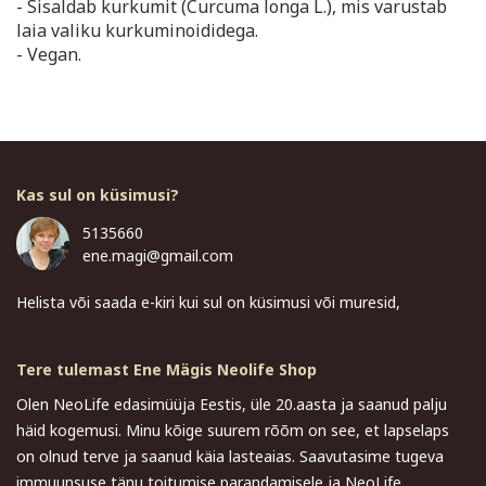
- Sisaldab kurkumit (Curcuma longa L.), mis varustab
laia valiku kurkuminoididega.
- Vegan.
Kas sul on küsimusi?
5135660
ene.magi@gmail.com
Helista või saada e-kiri kui sul on küsimusi või muresid,
Tere tulemast Ene Mägis Neolife Shop
Olen NeoLife edasimüüja Eestis, üle 20.aasta ja saanud palju
häid kogemusi. Minu kõige suurem rõõm on see, et lapselaps
on olnud terve ja saanud käia lasteaias. Saavutasime tugeva
immuunsuse tänu toitumise parandamisele ja NeoLife