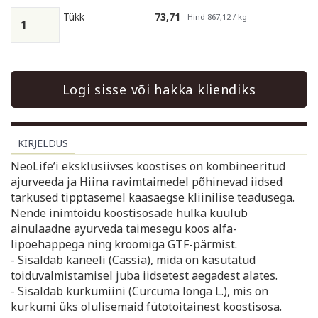
Tükk
73,71
Hind 867,12 / kg
Logi sisse või hakka kliendiks
KIRJELDUS
NeoLife’i eksklusiivses koostises on kombineeritud
ajurveeda ja Hiina ravimtaimedel põhinevad iidsed
tarkused tipptasemel kaasaegse kliinilise teadusega.
Nende inimtoidu koostisosade hulka kuulub
ainulaadne ayurveda taimesegu koos alfa-
lipoehappega ning kroomiga GTF-pärmist.
- Sisaldab kaneeli (Cassia), mida on kasutatud
toiduvalmistamisel juba iidsetest aegadest alates.
- Sisaldab kurkumiini (Curcuma longa L.), mis on
kurkumi üks olulisemaid fütotoitainest koostisosa.