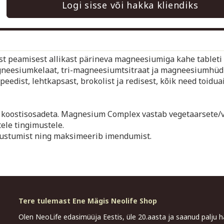
Logi sisse või hakka kliendiks
t peamisest allikast pärineva magneesiumiga kahe tableti 
gneesiumkelaat, tri-magneesiumtsitraat ja magneesiumhüdr
edist, lehtkapsast, brokolist ja redisest, kõik need toidua
u koostisosadeta. Magnesium Complex vastab vegetaarsete/
ele tingimustele.
hustumist ning maksimeerib imendumist.
Tere tulemast Ene Mägis Neolife Shop
Olen NeoLife edasimüüja Eestis, üle 20.aasta ja saanud palju