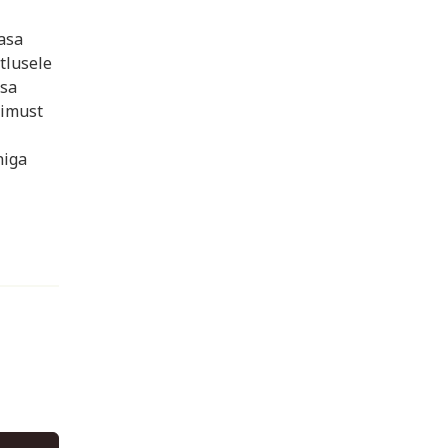
asa
tlusele
asa
simust
niga