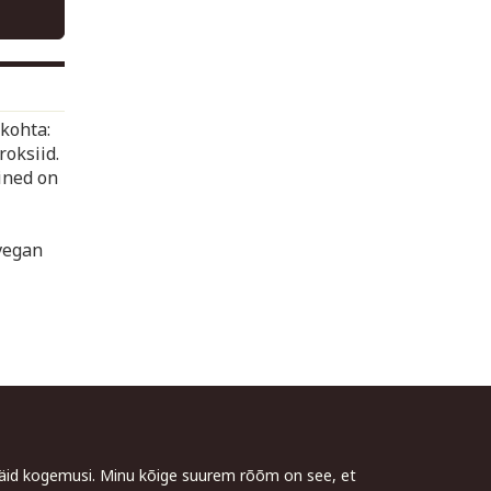
kohta:
oksiid.
ined on
vegan
 häid kogemusi. Minu kõige suurem rõõm on see, et