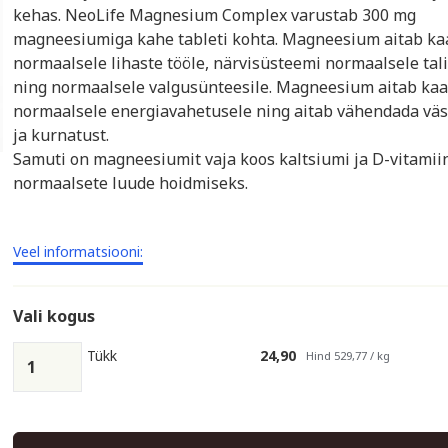
kehas. NeoLife Magnesium Complex varustab 300 mg
magneesiumiga kahe tableti kohta. Magneesium aitab ka
normaalsele lihaste tööle, närvisüsteemi normaalsele tali
ning normaalsele valgusünteesile. Magneesium aitab ka
normaalsele energiavahetusele ning aitab vähendada vä
ja kurnatust.
Samuti on magneesiumit vaja koos kaltsiumi ja D-vitamii
normaalsete luude hoidmiseks.
Veel informatsiooni:
Vali kogus
Tükk
24,90
Hind 529,77 / kg