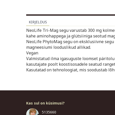
KIRJELDUS
NeoLife Tri-Mag segu varustab 300 mg kolmes
kahe aminohappega ja glütsiiniga seotud ma
NeoLife PhytoMag segu on eksklusiivne segu pe
magneesiumi looduslikud allikad.
Vegan
Valmistatud ilma igasuguste loomset päritol
kasutajate poolt koostisosadele seatud ranget
Kasutatad on tehnoloogiat, mis soodustab lõ
Kas sul on küsimusi?
5135660