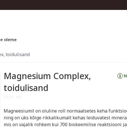
e oleme
, toidulisand
Magnesium Complex,
toidulisand
Art. Nr: 805
Magneesiumil on oluline roll normaalsetes keha funktsi
ning on üks kõige rikkalikumalt kehas leiduvatest minera
mis on vajalik rohkem kui 700 biokeemilise reaktsiooni j