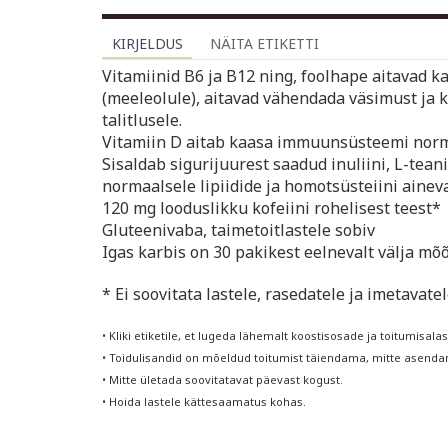
KIRJELDUS
NÄITA ETIKETTI
Vitamiinid B6 ja B12 ning, foolhape aitavad 
(meeleolule), aitavad vähendada väsimust ja
talitlusele.
Vitamiin D aitab kaasa immuunsüsteemi normaa
Sisaldab sigurijuurest saadud inuliini, L-teaniin
normaalsele lipiidide ja homotsüsteiini ainev
120 mg looduslikku kofeiini rohelisest teest*
Gluteenivaba, taimetoitlastele sobiv
Igas karbis on 30 pakikest eelnevalt välja m
* Ei soovitata lastele, rasedatele ja imetavatel
• Kliki etiketile, et lugeda lähemalt koostisosade ja toitumisalas
• Toidulisandid on mõeldud toitumist täiendama, mitte asendama
• Mitte ületada soovitatavat päevast kogust.
• Hoida lastele kättesaamatus kohas.