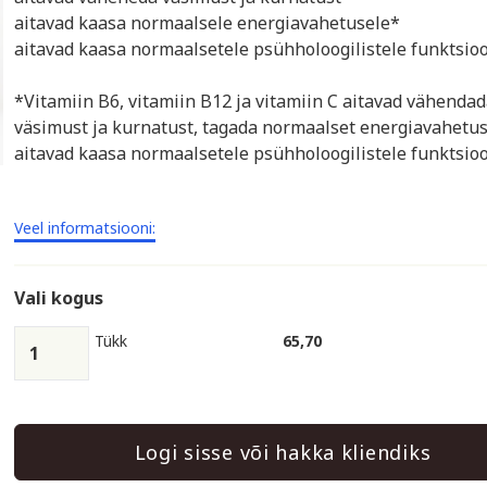
aitavad kaasa normaalsele energiavahetusele*
aitavad kaasa normaalsetele psühholoogilistele funktsio
*Vitamiin B6, vitamiin B12 ja vitamiin C aitavad vähenda
väsimust ja kurnatust, tagada normaalset energiavahetus
aitavad kaasa normaalsetele psühholoogilistele funktsioo
Veel informatsiooni:
Vali kogus
Tükk
65,70
Logi sisse või hakka kliendiks