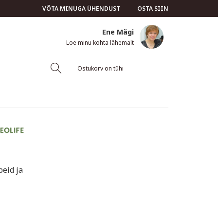
VÕTA MINUGA ÜHENDUST
OSTA SIIN
Ene Mägi
Loe minu kohta lähemalt
Ostukorv on tühi
peid ja