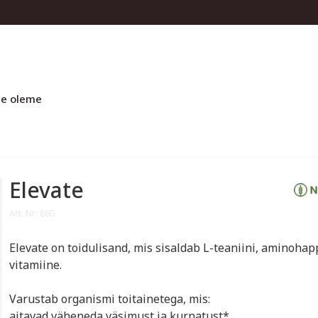
e oleme
Elevate
Art. Nr: 860
Elevate on toidulisand, mis sisaldab L-teaniini, aminohap
vitamiine.
Varustab organismi toitainetega, mis:
aitavad väheneda väsimust ja kurnatust*