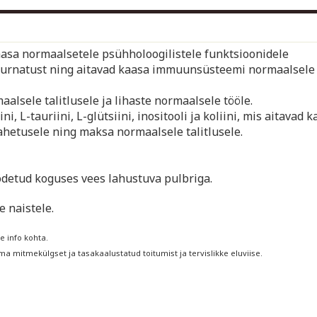
kaasa normaalsetele psühholoogilistele funktsioonidele
 kurnatust ning aitavad kaasa immuunsüsteemi normaalsele
lsele talitlusele ja lihaste normaalsele tööle.
i, L-tauriini, L-glütsiini, inositooli ja koliini, mis aitavad 
ahetusele ning maksa normaalsele talitlusele.
õõdetud koguses vees lahustuva pulbriga.
e naistele.
e info kohta.
 mitmekülgset ja tasakaalustatud toitumist ja tervislikke eluviise.