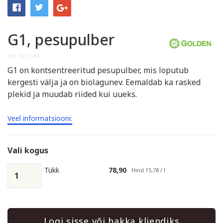
G1, pesupulber
Art. Nr: 144
G1 on kontsentreeritud pesupulber, mis loputub
kergesti välja ja on biolagunev. Eemaldab ka rasked
plekid ja muudab riided kui uueks.
Veel informatsiooni:
Vali kogus
Tükk
78,90
Hind 15,78 / l
Logi sisse või hakka kliendiks