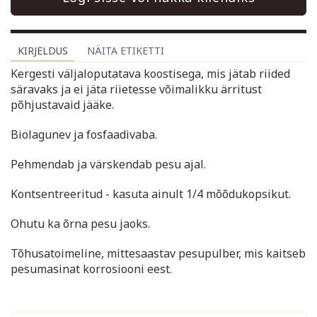
KIRJELDUS
NÄITA ETIKETTI
Kergesti väljaloputatava koostisega, mis jätab riided
säravaks ja ei jäta riietesse võimalikku ärritust
põhjustavaid jääke.
Biolagunev ja fosfaadivaba.
Pehmendab ja värskendab pesu ajal.
Kontsentreeritud - kasuta ainult 1/4 mõõdukopsikut.
Ohutu ka õrna pesu jaoks.
Tõhusatoimeline, mittesaastav pesupulber, mis kaitseb
pesumasinat korrosiooni eest.