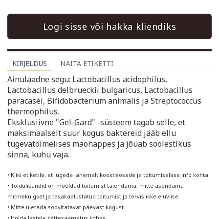
Logi sisse või hakka kliendiks
KIRJELDUS
NÄITA ETIKETTI
Ainulaadne segu: Lactobacillus acidophilus,
Lactobacillus delbrueckii bulgaricus, Lactobacillus
paracasei, Bifidobacterium animalis ja Streptococcus
thermophilus.
Eksklusiivne "Gel-Gard" -süsteem tagab selle, et
maksimaalselt suur kogus baktereid jääb ellu
tugevatoimelises maohappes ja jõuab soolestikus
sinna, kuhu vaja.
• Kliki etiketile, et lugeda lähemalt koostisosade ja toitumisalase info kohta.
• Toidulisandid on mõeldud toitumist täiendama, mitte asendama
mitmekülgset ja tasakaalustatud toitumist ja tervislikke eluviise.
• Mitte ületada soovitatavat päevast kogust.
• Hoida lastele kättesaamatus kohas.