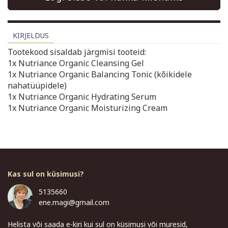
KIRJELDUS
Tootekood sisaldab järgmisi tooteid:
1x Nutriance Organic Cleansing Gel
1x Nutriance Organic Balancing Tonic (kõikidele
nahatüüpidele)
1x Nutriance Organic Hydrating Serum
1x Nutriance Organic Moisturizing Cream
Kas sul on küsimusi?
5135660
ene.magi@gmail.com
Helista või saada e-kiri kui sul on küsimusi või muresid,