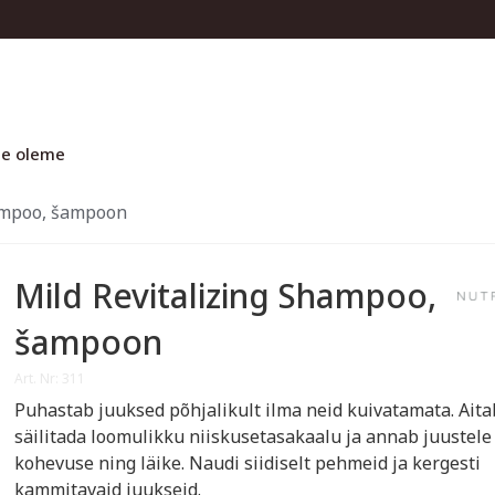
e oleme
hampoo, šampoon
Mild Revitalizing Shampoo,
šampoon
Art. Nr: 311
Puhastab juuksed põhjalikult ilma neid kuivatamata. Aita
säilitada loomulikku niiskusetasakaalu ja annab juustele
kohevuse ning läike. Naudi siidiselt pehmeid ja kergesti
kammitavaid juukseid.