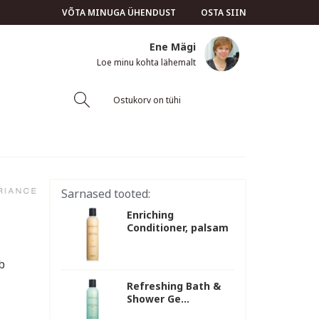
VÕTA MINUGA ÜHENDUST
OSTA SIIN
Ene Mägi
Loe minu kohta lähemalt
Ostukorv on tühi
Sarnased tooted:
Enriching
Conditioner, palsam
b
Refreshing Bath &
Shower Ge...