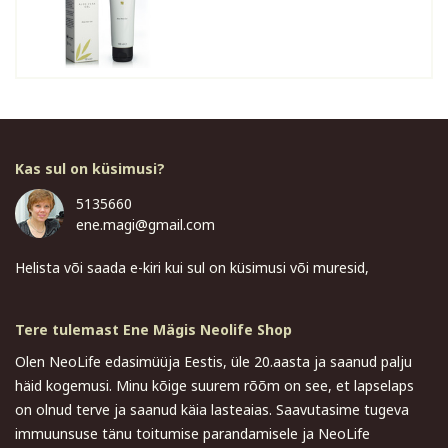
Kas sul on küsimusi?
5135660
ene.magi@gmail.com
Helista või saada e-kiri kui sul on küsimusi või muresid,
Tere tulemast Ene Mägis Neolife Shop
Olen NeoLife edasimüüja Eestis, üle 20.aasta ja saanud palju
häid kogemusi. Minu kõige suurem rõõm on see, et lapselaps
on olnud terve ja saanud käia lasteaias. Saavutasime tugeva
immuunsuse tänu toitumise parandamisele ja NeoLife