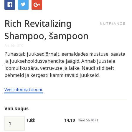
Rich Revitalizing
Shampoo, šampoon
Art. Nr: 310
Puhastab juuksed õrnalt, eemaldades mustuse, saasta
ja juuksehooldusvahendite jäägid. Annab juustele
loomuliku sära, vetruvuse ja läike. Naudi siidiselt
pehmeid ja kergesti kammitavaid juukseid.
Veel informatsiooni:
Vali kogus
Tükk
14,10
Hind 56,40 / l