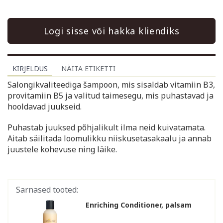
Logi sisse või hakka kliendiks
KIRJELDUS
NÄITA ETIKETTI
Salongikvaliteediga šampoon, mis sisaldab vitamiin B3,
provitamiin B5 ja valitud taimesegu, mis puhastavad ja
hooldavad juukseid.
Puhastab juuksed põhjalikult ilma neid kuivatamata.
Aitab säilitada loomulikku niiskusetasakaalu ja annab
juustele kohevuse ning läike.
Sarnased tooted:
Enriching Conditioner, palsam