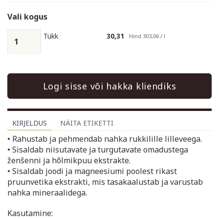
Vali kogus
Tükk
30,31
Hind 303,06 / l
Logi sisse või hakka kliendiks
KIRJELDUS
NÄITA ETIKETTI
• Rahustab ja pehmendab nahka rukkilille lilleveega.
• Sisaldab niisutavate ja turgutavate omadustega
ženšenni ja hõlmikpuu ekstrakte.
• Sisaldab joodi ja magneesiumi poolest rikast
pruunvetika ekstrakti, mis tasakaalustab ja varustab
nahka mineraalidega.
Kasutamine: