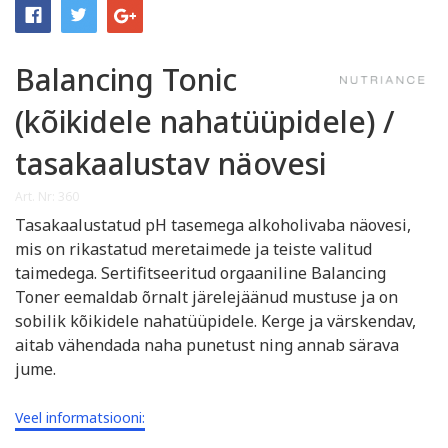
Balancing Tonic
(kõikidele nahatüüpidele) /
tasakaalustav näovesi
Art. Nr: 360
Tasakaalustatud pH tasemega alkoholivaba näovesi,
mis on rikastatud meretaimede ja teiste valitud
taimedega. Sertifitseeritud orgaaniline Balancing
Toner eemaldab õrnalt järelejäänud mustuse ja on
sobilik kõikidele nahatüüpidele. Kerge ja värskendav,
aitab vähendada naha punetust ning annab särava
jume.
Veel informatsiooni: