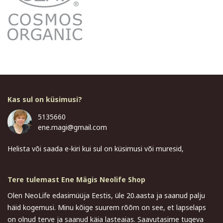
Kas sul on küsimusi?
5135660
ene.magi@gmail.com
Helista või saada e-kiri kui sul on küsimusi või muresid,
Tere tulemast Ene Mägis Neolife Shop
Olen NeoLife edasimüüja Eestis, üle 20.aasta ja saanud palju
häid kogemusi. Minu kõige suurem rõõm on see, et lapselaps
on olnud terve ja saanud käia lasteaias. Saavutasime tugeva