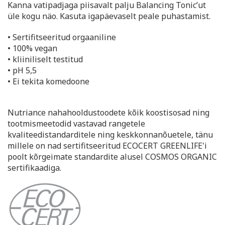
Kanna vatipadjaga piisavalt palju Balancing Tonic’ut
üle kogu näo. Kasuta igapäevaselt peale puhastamist.
• Sertifitseeritud orgaaniline
• 100% vegan
• kliiniliselt testitud
• pH 5,5
• Ei tekita komedoone
Nutriance nahahooldustoodete kõik koostisosad ning
tootmismeetodid vastavad rangetele
kvaliteedistandarditele ning keskkonnanõuetele, tänu
millele on nad sertifitseeritud ECOCERT GREENLIFE'i
poolt kõrgeimate standardite alusel COSMOS ORGANIC
sertifikaadiga.