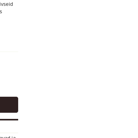
ivseid
s