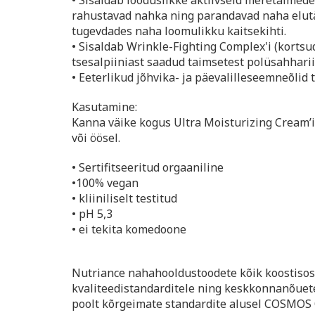
• Sisaldab looduslikke aktiivseid meretaimede
rahustavad nahka ning parandavad naha elut
tugevdades naha loomulikku kaitsekihti.
• Sisaldab Wrinkle-Fighting Complex'i (korts
tsesalpiiniast saadud taimsetest polüsahharii
• Eeterlikud jõhvika- ja päevalilleseemneõlid 
Kasutamine:
Kanna väike kogus Ultra Moisturizing Cream’i 
või öösel.
• Sertifitseeritud orgaaniline
•100% vegan
• kliiniliselt testitud
• pH 5,3
• ei tekita komedoone
Nutriance nahahooldustoodete kõik koostisos
kvaliteedistandarditele ning keskkonnanõuete
poolt kõrgeimate standardite alusel COSMOS 