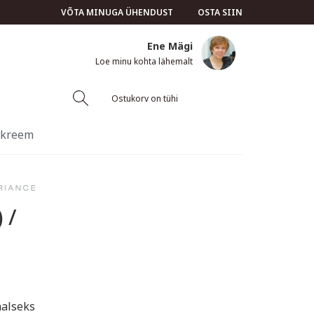
VÕTA MINUGA ÜHENDUST
OSTA SIIN
Ene Mägi
Loe minu kohta lähemalt
Ostukorv on tühi
v kreem
 /
aalseks