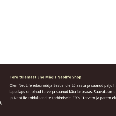
Tere tulemast Ene Mägis Neolife Shop
Olen NeoLife edasimüüja Eestis, üle 20.aasta ja saanud palju
lapselaps on olnud terve ja saanud käia lasteaias. Saavutasi
ja NeoLife toidulisandite tarbimisele. FB's "Tervem ja parem el
d,