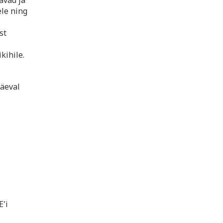
avad ja
le ning
st
kihile.
päeval
E'i