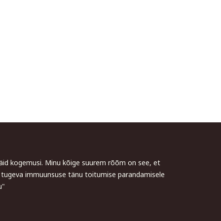
 häid kogemusi. Minu kõige suurem rõõm on see, et
me tugeva immuunsuse tänu toitumise parandamisele
u"