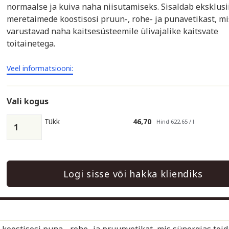
normaalse ja kuiva naha niisutamiseks. Sisaldab eksklusi
meretaimede koostisosi pruun-, rohe- ja punavetikast, mi
varustavad naha kaitsesüsteemile ülivajalike kaitsvate
toitainetega.
Veel informatsiooni:
Vali kogus
Tükk
46,70
Hind 622,65 / l
Logi sisse või hakka kliendiks