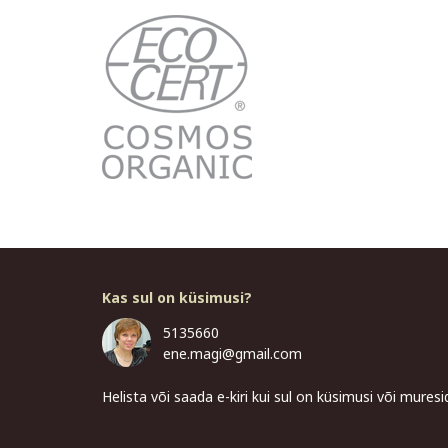
Kas sul on küsimusi?
5135660
ene.magi@gmail.com
Helista või saada e-kiri kui sul on küsimusi või muresi