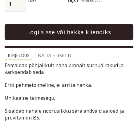
Tükk
16,31
Hind 65,22 / l
Logi sisse või hakka kliendiks
KIRJELDUS
NÄITA ETIKETTI
Eemaldab põhjalikult naha pinnalt surnud rakud ja
värksendab seda.
Eriti pehmetoimeline, ei ärrita nahka.
Unikaalne taimesegu.
Sisaldab nahale nooruslikku sära andvaid aaloed ja
provitamiin B5.