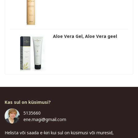
Aloe Vera Gel, Aloe Vera geel
Kas sul on küsimusi?
5135660
ene.magi@gmail.com
Helista või saada e-kiri kui sul on küsimusi või muresid,