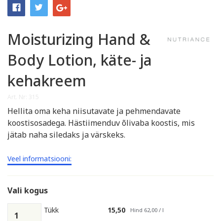
Moisturizing Hand &
Body Lotion, käte- ja
kehakreem
Art. Nr: 315
Hellita oma keha niisutavate ja pehmendavate
koostisosadega. Hästiimenduv õlivaba koostis, mis
jätab naha siledaks ja värskeks.
Veel informatsiooni:
Vali kogus
Tükk
15,50
Hind 62,00 / l