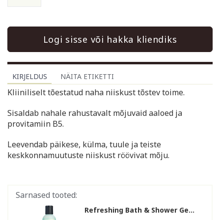
Logi sisse või hakka kliendiks
KIRJELDUS
NÄITA ETIKETTI
Kliiniliselt tõestatud naha niiskust tõstev toime.
Sisaldab nahale rahustavalt mõjuvaid aaloed ja
provitamiin B5.
Leevendab päikese, külma, tuule ja teiste
keskkonnamuutuste niiskust röövivat mõju.
Sarnased tooted:
Refreshing Bath & Shower Ge...