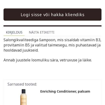
Logi sisse või hakka kliendiks
KIRJELDUS
NÄITA ETIKETTI
Salongikvaliteediga šampoon, mis sisaldab vitamiin B3,
provitamiin B5 ja valitud taimesegu, mis puhastavad ja
hooldavad juukseid.
Annab juustele loomuliku sära, vetruvuse ja läike.
Sarnased tooted:
Enriching Conditioner, palsam