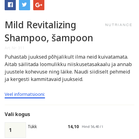
Mild Revitalizing
Shampoo, šampoon
Art. Nr: 311
Puhastab juuksed põhjalikult ilma neid kuivatamata.
Aitab säilitada loomulikku niiskusetasakaalu ja annab
juustele kohevuse ning läike. Naudi siidiselt pehmeid
ja kergesti kammitavaid juukseid.
Veel informatsiooni:
Vali kogus
Tükk
14,10
Hind 56,40 / l