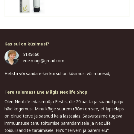
Kas sul on küsimusi?
5135660
ene.magi@gmail.com
Helista või saada e-kiri kui sul on küsimusi või muresid,
Tere tulemast Ene Mägis Neolife Shop
Olen NeoLife edasimüüja Eestis, üle 20.aasta ja saanud palju
häid kogemusi. Minu kõige suurem rõõm on see, et lapselaps
on olnud terve ja saanud käia lasteaias. Saavutasime tugeva
immuunsuse tänu toitumise parandamisele ja NeoLife
toidulisandite tarbimisele. FB's "Tervem ja parem elu"