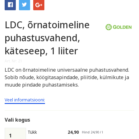
LDC, õrnatoimeline
puhastusvahend,
käteseep, 1 liiter
Art. Nr: 21
LDC on õrnatoimeline universaalne puhastusvahend.
Sobib nõude, köögitasapindade, pliitide, külmikute ja
muude pindade puhastamiseks.
Veel informatsiooni:
Vali kogus
Tükk
24,90
Hind 24,90 / l