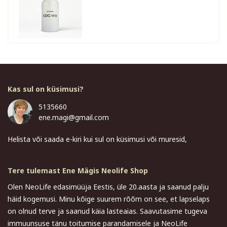
Kas sul on küsimusi?
5135660
ene.magi@gmail.com
Helista või saada e-kiri kui sul on küsimusi või muresid,
Tere tulemast Ene Mägis Neolife Shop
Olen NeoLife edasimüüja Eestis, üle 20.aasta ja saanud palju
häid kogemusi. Minu kõige suurem rõõm on see, et lapselaps
on olnud terve ja saanud käia lasteaias. Saavutasime tugeva
immuunsuse tänu toitumise parandamisele ja NeoLife