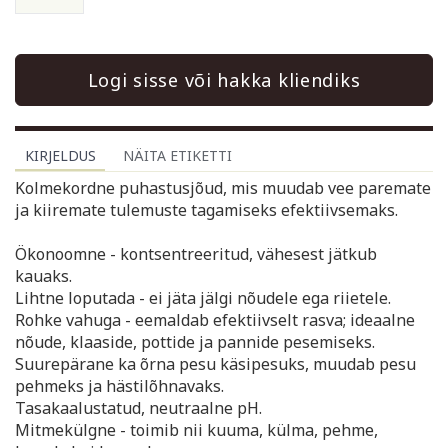
Logi sisse või hakka kliendiks
KIRJELDUS
NÄITA ETIKETTI
Kolmekordne puhastusjõud, mis muudab vee paremate
ja kiiremate tulemuste tagamiseks efektiivsemaks.
Ökonoomne - kontsentreeritud, vähesest jätkub
kauaks.
Lihtne loputada - ei jäta jälgi nõudele ega riietele.
Rohke vahuga - eemaldab efektiivselt rasva; ideaalne
nõude, klaaside, pottide ja pannide pesemiseks.
Suurepärane ka õrna pesu käsipesuks, muudab pesu
pehmeks ja hästilõhnavaks.
Tasakaalustatud, neutraalne pH.
Mitmekülgne - toimib nii kuuma, külma, pehme,