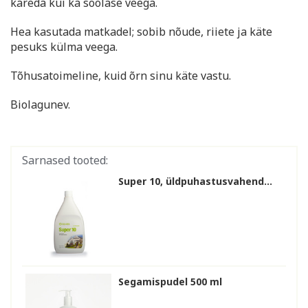
kareda kui ka soolase veega.
Hea kasutada matkadel; sobib nõude, riiete ja käte
pesuks külma veega.
Tõhusatoimeline, kuid õrn sinu käte vastu.
Biolagunev.
Sarnased tooted:
Super 10, üldpuhastusvahend...
Segamispudel 500 ml