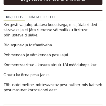
KIRJELDUS
NÄITA ETIKETTI
Kergesti väljaloputatava koostisega, mis jätab riided
säravaks ja ei jäta riietesse võimalikku ärritust
põhjustavaid jääke.
Biolagunev ja fosfaadivaba.
Pehmendab ja värskendab pesu ajal.
Kontsentreeritud - kasuta ainult 1/4 mõõdukopsikut.
Ohutu ka õrna pesu jaoks.
Tõhusatoimeline, mittesaastav pesupulber, mis kaitseb
pesumasinat korrosiooni eest.