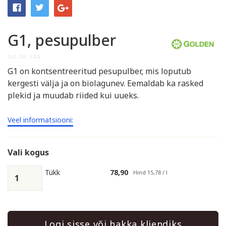
G1, pesupulber
Art. Nr: 144
G1 on kontsentreeritud pesupulber, mis loputub
kergesti välja ja on biolagunev. Eemaldab ka rasked
plekid ja muudab riided kui uueks.
Veel informatsiooni:
Vali kogus
Tükk
78,90
Hind 15,78 / l
Logi sisse või hakka kliendiks