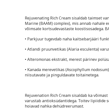
Rejuvenating Rich Cream sisaldab taimset va
Marine (BAAM) complex), mis annab nahale ene
võimsate kortsudevastaste koostisosadega. BA
• Parkjuur tugevdab naha kaitsebarjääri funkt
• Atlandi pruunvetikas (Alaria esculenta) var
• Alteromonas ekstrakt, merest pärinev polüs
• Kanada merevetikas (Ascophyllum nodosum) j
niisutavate ja pinguldavate toitainetega.
Rejuvenation Rich Cream sisaldab ka võimast 
varustab antioksüdantidega. Toitev lipiidide 
hoiavad nahka dehüdreerumast.