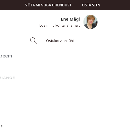
VÕTA MINUGA ÜHENDUST
OSTA SIIN
Ene Mägi
Loe minu kohta lähemalt
Ostukorv on tühi
 kreem
on