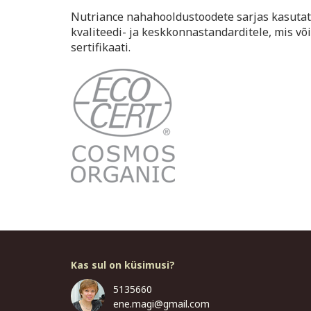
Nutriance nahahooldustoodete sarjas kasutat
kvaliteedi- ja keskkonnastandarditele, mi
sertifikaati.
Kas sul on küsimusi?
5135660
ene.magi@gmail.com