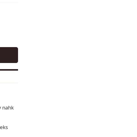
v nahk
seks