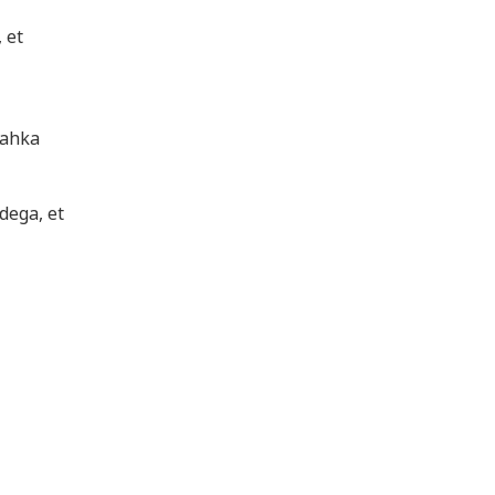
 et
nahka
dega, et