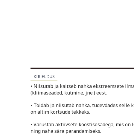
KIRJELDUS
• Niisutab ja kaitseb nahka ekstreemsete ilm
(kliimaseaded, kütmine, jne.) eest.
• Toidab ja niisutab nahka, tugevdades selle 
on altim kortsude tekkeks.
• Varustab aktiivsete koostisosadega, mis on
ning naha sära parandamiseks.