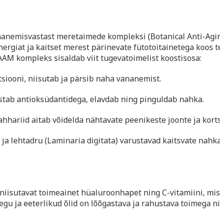
nanemisvastast meretaimede kompleksi (Botanical Anti-Agi
rgiat ja kaitset merest pärinevate fütotoitainetega koos t
AM kompleks sisaldab viit tugevatoimelist koostisosa:
siooni, niisutab ja pärsib naha vananemist.
ustab antioksüdantidega, elavdab ning pinguldab nahka.
ahhariid aitab võidelda nähtavate peenikeste joonte ja kor
a lehtadru (Laminaria digitata) varustavad kaitsvate nahk
niisutavat toimeainet hüaluroonhapet ning C-vitamiini, mis
segu ja eeterlikud õlid on lõõgastava ja rahustava toimega n