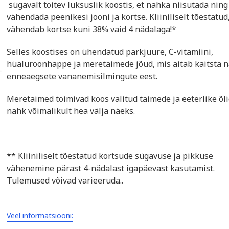
sügavalt toitev luksuslik koostis, et nahka niisutada ning
vähendada peenikesi jooni ja kortse. Kliiniliselt tõestatud,
vähendab kortse kuni 38% vaid 4 nädalaga!*
Selles koostises on ühendatud parkjuure, C-vitamiini,
hüaluroonhappe ja meretaimede jõud, mis aitab kaitsta 
enneaegsete vananemisilmingute eest.
Meretaimed toimivad koos valitud taimede ja eeterlike õli
nahk võimalikult hea välja näeks.
** Kliiniliselt tõestatud kortsude sügavuse ja pikkuse
vähenemine pärast 4-nädalast igapäevast kasutamist.
Tulemused võivad varieeruda..
Veel informatsiooni: