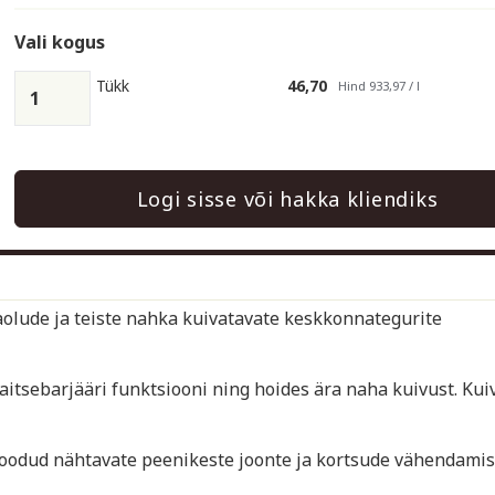
Vali kogus
Tükk
46,70
Hind 933,97 / l
Logi sisse või hakka kliendiks
aolude ja teiste nahka kuivatavate keskkonnategurite
kaitsebarjääri funktsiooni ning hoides ära naha kuivust. Kui
 loodud nähtavate peenikeste joonte ja kortsude vähendami