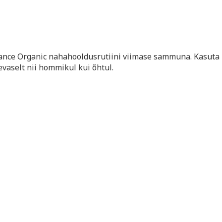
ance Organic nahahooldusrutiini viimase sammuna. Kasuta
vaselt nii hommikul kui õhtul.