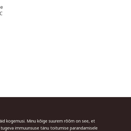
le
IC
 häid kogemusi. Minu kõige suurem rõõm on see, et
me tugeva immuunsuse tänu toitumise parandamisele