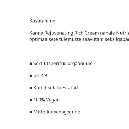
Kasutamine
Kanna Rejuvenating Rich Cream nahale Nutri
optimaalsete tulemuste saavutamiseks igapäe
■ Sertifitseeritud orgaaniline
■ pH 4.9
■ Kliiniliselt tõestatud
■ 100% Vegan
■ Mitte-komedogeenne