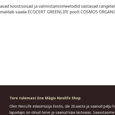
avad koostisosad ja valmistamismeetodid vastavad rangete
s võimaldab saada ECOCERT GREENLIFE poolt COSMOS ORGAN
Tere tulemast Ene Mägis Neolife Shop
Olen NeoLife edasimüüja Eestis, üle 20.aasta ja saanud palju
lapselaps on olnud terve ja saanud käia lasteaias. Saavutasi