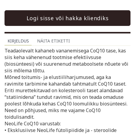
Logi sisse või hakka kliendiks
KIRJELDUS
NÄITA ETIKETTI
Teadaolevalt kahaneb vananemisega CoQ10 tase, kas
siis keha vähenenud tootmise efektiivsuse
(biosünteesi) või suurenenud metaboolsete nõuete või
siis mõlema tõttu.
Mõned toitumis- ja elustiiliharjumused, aga ka
ravimite tarbimine kahandab tahtmatult CoQ10 taset.
Eriti murettekitavad on kolesterooli taset alandavad
“statiinidena” tundut ravimid, mis on teada omaduse
poolest lõhkuda kehas CoQ10 loomulikku biosünteesi.
Need on põhjused, miks me vajame CoQ10
toidulisandit.
NeoLife CoQ10 varustab:
• Eksklusiivse NeoLife fütolipiidide ja - steroolide