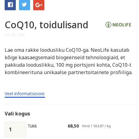
CoQ10, toidulisand
Art. Nr: 930
Lae oma rakke loodusliku CoQ10-ga. NeoLife kasutab
kõige kaasaegsemaid biogeenseid tehnoloogiaid, et
pakkuda looduslikku, 100 mg portsjoni kohta, CoQ10-t
kombineerituna unikaalse partnertoitainete profiiliga.
Veel informatsiooni:
Vali kogus
Tükk
68,50
Hind 1 563,87 / kg