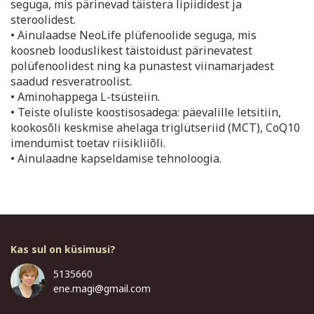
seguga, mis pärinevad täistera lipiididest ja
steroolidest.
• Ainulaadse NeoLife plüfenoolide seguga, mis
koosneb looduslikest täistoidust pärinevatest
polüfenoolidest ning ka punastest viinamarjadest
saadud resveratroolist.
• Aminohappega L-tsüsteiin.
• Teiste oluliste koostisosadega: päevalille letsitiin,
kookosõli keskmise ahelaga triglütseriid (MCT), CoQ10
imendumist toetav riisikliiõli.
• Ainulaadne kapseldamise tehnoloogia.
Kas sul on küsimusi?
5135660
ene.magi@gmail.com