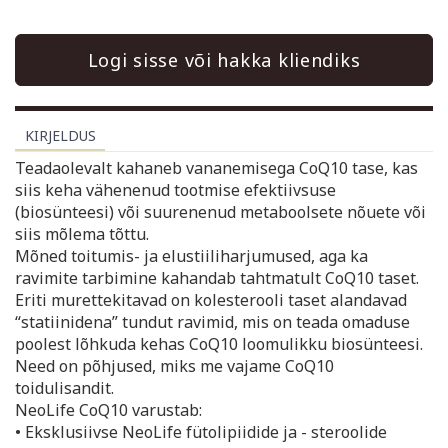
Logi sisse või hakka kliendiks
KIRJELDUS
Teadaolevalt kahaneb vananemisega CoQ10 tase, kas
siis keha vähenenud tootmise efektiivsuse
(biosünteesi) või suurenenud metaboolsete nõuete või
siis mõlema tõttu.
Mõned toitumis- ja elustiiliharjumused, aga ka
ravimite tarbimine kahandab tahtmatult CoQ10 taset.
Eriti murettekitavad on kolesterooli taset alandavad
“statiinidena” tundut ravimid, mis on teada omaduse
poolest lõhkuda kehas CoQ10 loomulikku biosünteesi.
Need on põhjused, miks me vajame CoQ10
toidulisandit.
NeoLife CoQ10 varustab:
• Eksklusiivse NeoLife fütolipiidide ja - steroolide