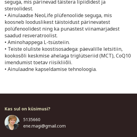
seguga, mis pärinevad täistera lipiididest ja
steroolidest.
• Ainulaadse NeoLife plüfenoolide seguga, mis
koosneb looduslikest täistoidust pärinevatest
polüfenoolidest ning ka punastest viinamarjadest
saadud resveratroolist.
• Aminohappega L-tsüsteiin.
• Teiste oluliste koostisosadega: päevalille letsitiin,
kookosõli keskmise ahelaga triglütseriid (MCT), CoQ10
imendumist toetav riisikliiõli.
• Ainulaadne kapseldamise tehnoloogia.
Kas sul on küsimusi?
5135660
ene.magi@gmail.com