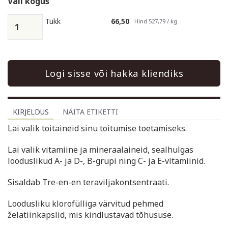
Vali kogus
Tükk
66,50
Hind 527,79 / kg
Logi sisse või hakka kliendiks
KIRJELDUS
NÄITA ETIKETTI
Lai valik toitaineid sinu toitumise toetamiseks.
Lai valik vitamiine ja mineraalaineid, sealhulgas
looduslikud A- ja D-, B-grupi ning C- ja E-vitamiinid.
Sisaldab Tre-en-en teraviljakontsentraati.
Loodusliku klorofülliga värvitud pehmed
želatiinkapslid, mis kindlustavad tõhususe.