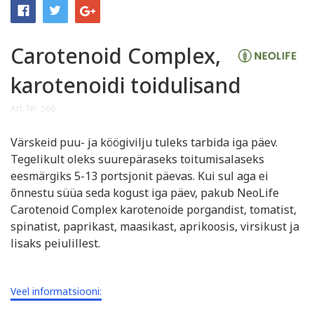
Carotenoid Complex,
karotenoidi toidulisand
Art. Nr: 566
Värskeid puu- ja köögivilju tuleks tarbida iga päev.
Tegelikult oleks suurepäraseks toitumisalaseks
eesmärgiks 5-13 portsjonit päevas. Kui sul aga ei
õnnestu süüa seda kogust iga päev, pakub NeoLife
Carotenoid Complex karotenoide porgandist, tomatist,
spinatist, paprikast, maasikast, aprikoosis, virsikust ja
lisaks peiulillest.
Veel informatsiooni: