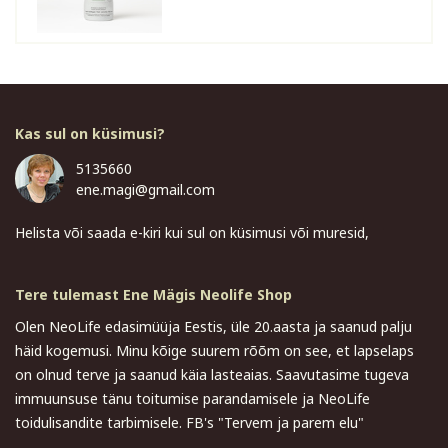
Kas sul on küsimusi?
5135660
ene.magi@gmail.com
Helista või saada e-kiri kui sul on küsimusi või muresid,
Tere tulemast Ene Mägis Neolife Shop
Olen NeoLife edasimüüja Eestis, üle 20.aasta ja saanud palju
häid kogemusi. Minu kõige suurem rõõm on see, et lapselaps
on olnud terve ja saanud käia lasteaias. Saavutasime tugeva
immuunsuse tänu toitumise parandamisele ja NeoLife
toidulisandite tarbimisele. FB's "Tervem ja parem elu"