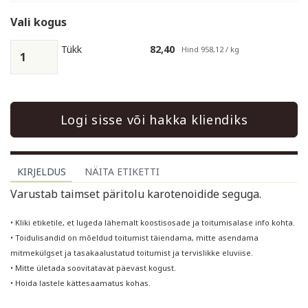
Vali kogus
Tükk
82,40
Hind 958,12 / kg
Logi sisse või hakka kliendiks
KIRJELDUS
NÄITA ETIKETTI
Varustab taimset päritolu karotenoidide seguga.
• Kliki etiketile, et lugeda lähemalt koostisosade ja toitumisalase info kohta.
• Toidulisandid on mõeldud toitumist täiendama, mitte asendama
mitmekülgset ja tasakaalustatud toitumist ja tervislikke eluviise.
• Mitte ületada soovitatavat päevast kogust.
• Hoida lastele kättesaamatus kohas.