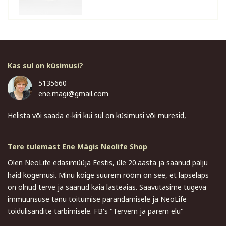
Kas sul on küsimusi?
5135660
ene.magi@gmail.com
Helista või saada e-kiri kui sul on küsimusi või muresid,
Tere tulemast Ene Mägis Neolife Shop
Olen NeoLife edasimüüja Eestis, üle 20.aasta ja saanud palju
häid kogemusi. Minu kõige suurem rõõm on see, et lapselaps
on olnud terve ja saanud käia lasteaias. Saavutasime tugeva
immuunsuse tänu toitumise parandamisele ja NeoLife
toidulisandite tarbimisele. FB's "Tervem ja parem elu"