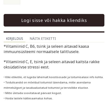
Logi sisse või hakka kliendiks
KIRJELDUS
NÄITA ETIKETTI
*Vitamiinid C, B6, tsink ja seleen aitavad kaasa
immuunsüsteemi normaalsele talitlusele.
*Vitamiinid C, E, tsink ja seleen aitavad kaitsta rakke
oksüdatiivse stressi eest.
• Kliki etiketile, et lugeda lähemalt koostisosade ja toitumisalase info kohta.
• Toidulisandid on mõeldud toitumist täiendama, mitte asendama
mitmekülgset ja tasakaalustatud toitumist ja tervislikke eluviise.
• Mitte ületada soovitatavat päevast kogust.
• Hoida lastele kättesaamatus kohas.