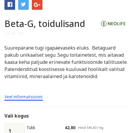
Beta-G, toidulisand
Art. Nr: 789
Suurepärane tugi igapäevaseks eluks. Betaguard
pakub unikaalset segu .Segu toitainetest, mis aitavad
kaasa keha paljude erinevate funktsioonide talitlusele.
Patendenditud koostisesse kuuluvad hoolikalt valitud
vitamiinid, mineraalained ja karotenoidid.
Veel informatsiooni:
Vali kogus
Tükk
42,80
Hind 541,83 / kg