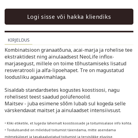
Logi sisse või hakka kliendiks
KIRJELDUS
Kombinatsioon granaatõuna, acai-marja ja rohelise tee
ekstraktidest ning ainulaadsest NeoLife inflox-
marjasegust, millele on toime tõhustamiseks lisatud
resveratrooli ja alfa-lipoehapet. Tre on magustatud
loodusliku agaavimahlaga.
Sisaldab standardsetes kogustes koostisosi, nagu
rohelisest teest saadud polüfenoolid.
Maitsev - juba esimene sõõm lubab sul kogeda selle
värskendavat maitset ja ainulaadset intensiivsust.
• Kliki etiketile, et lugeda lähemalt koostisosade ja toitumisalase info kohta.
• Toidulisandid on mõeldud toitumist täiendama, mitte asendama
mitmekülgset ja tasakaalustatud toitumist ja tervislikke eluviise.