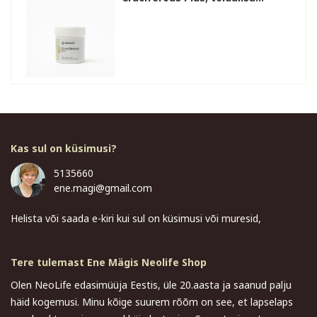
Kas sul on küsimusi?
5135660
ene.magi@gmail.com
Helista või saada e-kiri kui sul on küsimusi või muresid,
Tere tulemast Ene Mägis Neolife Shop
Olen NeoLife edasimüüja Eestis, üle 20.aasta ja saanud palju
häid kogemusi. Minu kõige suurem rõõm on see, et lapselaps