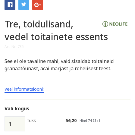
Tre, toidulisand,
vedel toitainete essents
Art. Nr: 735
See ei ole tavaline mahl, vaid sisaldab toitaineid
granaatõunast, acai marjast ja rohelisest teest.
Veel informatsiooni:
Vali kogus
Tükk
56,20
Hind 74,93 / l