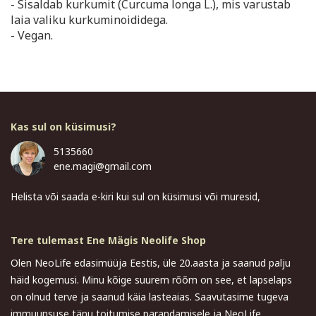
- Sisaldab kurkumit (Curcuma longa L.), mis varustab
laia valiku kurkuminoididega.
- Vegan.
Kas sul on küsimusi?
5135660
ene.magi@gmail.com
Helista või saada e-kiri kui sul on küsimusi või muresid,
Tere tulemast Ene Mägis Neolife Shop
Olen NeoLife edasimüüja Eestis, üle 20.aasta ja saanud palju
häid kogemusi. Minu kõige suurem rõõm on see, et lapselaps
on olnud terve ja saanud käia lasteaias. Saavutasime tugeva
immuunsuse tänu toitumise parandamisele ja NeoLife