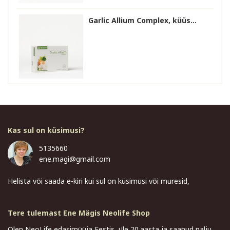
Garlic Allium Complex, küüs...
Kas sul on küsimusi?
5135660
ene.magi@gmail.com
Helista või saada e-kiri kui sul on küsimusi või muresid,
Tere tulemast Ene Mägis Neolife Shop
Olen NeoLife edasimüüja Eestis, üle 20.aasta ja saanud palju