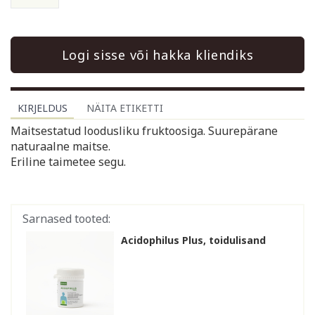
Logi sisse või hakka kliendiks
KIRJELDUS
NÄITA ETIKETTI
Maitsestatud loodusliku fruktoosiga. Suurepärane
naturaalne maitse.
Eriline taimetee segu.
Sarnased tooted:
Acidophilus Plus, toidulisand