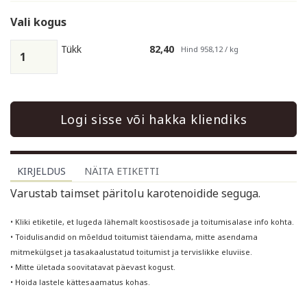
Vali kogus
Tükk
82,40
Hind 958,12 / kg
Logi sisse või hakka kliendiks
KIRJELDUS
NÄITA ETIKETTI
Varustab taimset päritolu karotenoidide seguga.
• Kliki etiketile, et lugeda lähemalt koostisosade ja toitumisalase info kohta.
• Toidulisandid on mõeldud toitumist täiendama, mitte asendama
mitmekülgset ja tasakaalustatud toitumist ja tervislikke eluviise.
• Mitte ületada soovitatavat päevast kogust.
• Hoida lastele kättesaamatus kohas.