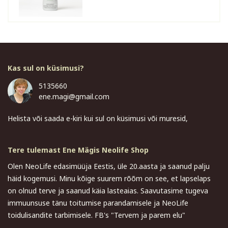
Kas sul on küsimusi?
5135660
ene.magi@gmail.com
Helista või saada e-kiri kui sul on küsimusi või muresid,
Tere tulemast Ene Mägis Neolife Shop
Olen NeoLife edasimüüja Eestis, üle 20.aasta ja saanud palju
häid kogemusi. Minu kõige suurem rõõm on see, et lapselaps
on olnud terve ja saanud käia lasteaias. Saavutasime tugeva
immuunsuse tänu toitumise parandamisele ja NeoLife
toidulisandite tarbimisele. FB's "Tervem ja parem elu"