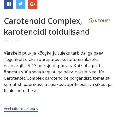
Carotenoid Complex,
karotenoidi toidulisand
Art. Nr: 566
Värskeid puu- ja köögivilju tuleks tarbida iga päev.
Tegelikult oleks suurepäraseks toitumisalaseks
eesmärgiks 5-13 portsjonit päevas. Kui sul aga ei
õnnestu süüa seda kogust iga päev, pakub NeoLife
Carotenoid Complex karotenoide porgandist, tomatist,
spinatist, paprikast, maasikast, aprikoosis, virsikust ja
lisaks peiulillest.
Veel informatsiooni: