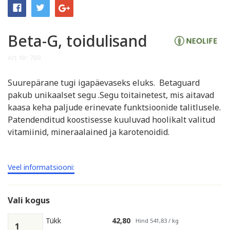
Beta-G, toidulisand
Art. Nr: 789
Suurepärane tugi igapäevaseks eluks. Betaguard
pakub unikaalset segu .Segu toitainetest, mis aitavad
kaasa keha paljude erinevate funktsioonide talitlusele.
Patendenditud koostisesse kuuluvad hoolikalt valitud
vitamiinid, mineraalained ja karotenoidid.
Veel informatsiooni:
Vali kogus
Tükk
42,80
Hind 541,83 / kg