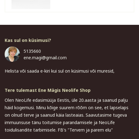
Kas sul on küsimusi?
5135660
ene.magi@gmail.com
Helista või saada e-kiri kui sul on küsimusi või muresid,
Tere tulemast Ene Mägis Neolife Shop
Olen NeoLife edasimüüja Eestis, üle 20.aasta ja saanud palju
häid kogemusi. Minu kõige suurem rõõm on see, et lapselaps
on olnud terve ja saanud käia lasteaias. Saavutasime tugeva
immuunsuse tänu toitumise parandamisele ja NeoLife
toidulisandite tarbimisele. FB's "Tervem ja parem elu"