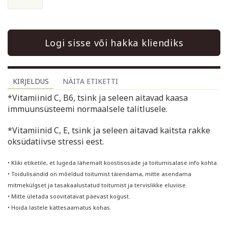
Logi sisse või hakka kliendiks
KIRJELDUS
NÄITA ETIKETTI
*Vitamiinid C, B6, tsink ja seleen aitavad kaasa
immuunsüsteemi normaalsele talitlusele.
*Vitamiinid C, E, tsink ja seleen aitavad kaitsta rakke
oksüdatiivse stressi eest.
• Kliki etiketile, et lugeda lähemalt koostisosade ja toitumisalase info kohta.
• Toidulisandid on mõeldud toitumist täiendama, mitte asendama
mitmekülgset ja tasakaalustatud toitumist ja tervislikke eluviise.
• Mitte ületada soovitatavat päevast kogust.
• Hoida lastele kättesaamatus kohas.