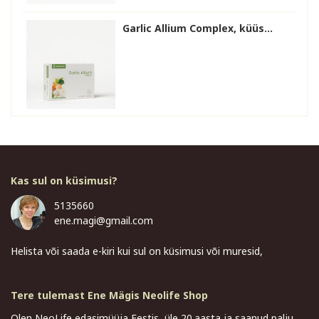
Garlic Allium Complex, küüs...
Kas sul on küsimusi?
5135660
ene.magi@gmail.com
Helista või saada e-kiri kui sul on küsimusi või muresid,
Tere tulemast Ene Mägis Neolife Shop
Olen NeoLife edasimüüja Eestis, üle 20.aasta ja saanud palju