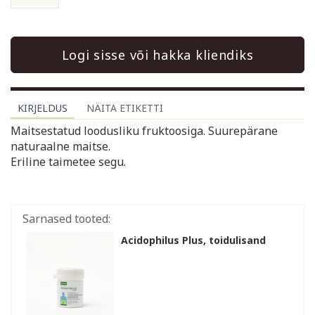
Logi sisse või hakka kliendiks
KIRJELDUS
NÄITA ETIKETTI
Maitsestatud loodusliku fruktoosiga. Suurepärane
naturaalne maitse.
Eriline taimetee segu.
Sarnased tooted:
Acidophilus Plus, toidulisand