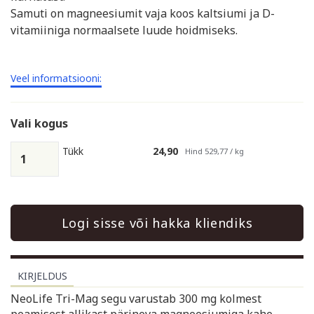
Samuti on magneesiumit vaja koos kaltsiumi ja D-
vitamiiniga normaalsete luude hoidmiseks.
Veel informatsiooni:
Vali kogus
Tükk
24,90
Hind 529,77 / kg
Logi sisse või hakka kliendiks
KIRJELDUS
NeoLife Tri-Mag segu varustab 300 mg kolmest