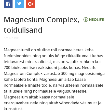
Magnesium Complex,
toidulisand
Art. Nr: 805
Magneesiumil on oluline roll normaalsetes keha
funktsioonides ning on üks kõige rikkalikumalt kehas
leiduvatest mineraalidest, mis on vajalik rohkem kui
700 biokeemilise reaktsiooni jaoks kehas. NeoLife
Magnesium Complex varustab 300 mg magneesiumiga
kahe tableti kohta. Magneesium aitab kaasa
normaalsele lihaste tööle, närvisüsteemi normaalsele
talitlusele ning normaalsele valgusünteesile.
Magneesium aitab kaasa normaalsele
energiavahetusele ning aitab vähendada väsimust ja
kurnatust.