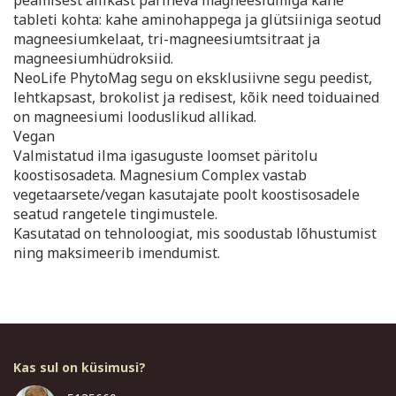
peamisest allikast pärineva magneesiumiga kahe
tableti kohta: kahe aminohappega ja glütsiiniga seotud
magneesiumkelaat, tri-magneesiumtsitraat ja
magneesiumhüdroksiid.
NeoLife PhytoMag segu on eksklusiivne segu peedist,
lehtkapsast, brokolist ja redisest, kõik need toiduained
on magneesiumi looduslikud allikad.
Vegan
Valmistatud ilma igasuguste loomset päritolu
koostisosadeta. Magnesium Complex vastab
vegetaarsete/vegan kasutajate poolt koostisosadele
seatud rangetele tingimustele.
Kasutatad on tehnoloogiat, mis soodustab lõhustumist
ning maksimeerib imendumist.
Kas sul on küsimusi?