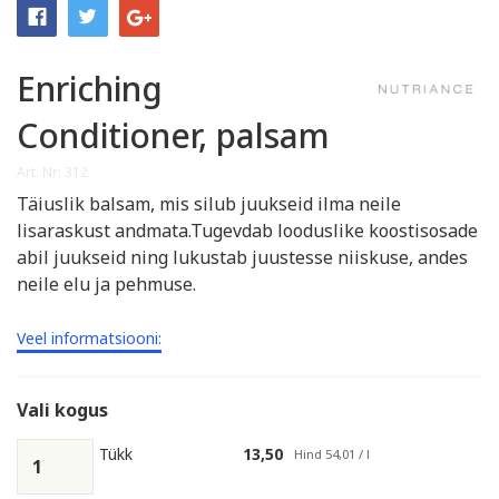
Enriching
Conditioner, palsam
Art. Nr: 312
Täiuslik balsam, mis silub juukseid ilma neile
lisaraskust andmata.Tugevdab looduslike koostisosade
abil juukseid ning lukustab juustesse niiskuse, andes
neile elu ja pehmuse.
Veel informatsiooni:
Vali kogus
Tükk
13,50
Hind 54,01 / l