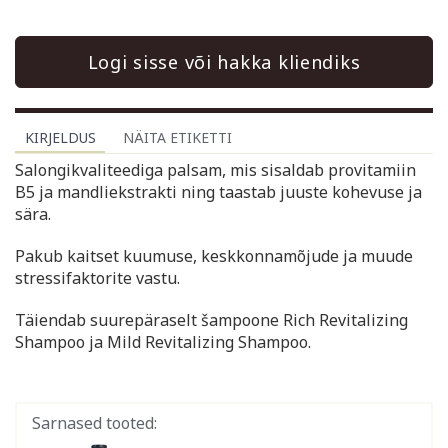
Logi sisse või hakka kliendiks
KIRJELDUS
NÄITA ETIKETTI
Salongikvaliteediga palsam, mis sisaldab provitamiin
B5 ja mandliekstrakti ning taastab juuste kohevuse ja
sära.
Pakub kaitset kuumuse, keskkonnamõjude ja muude
stressifaktorite vastu.
Täiendab suurepäraselt šampoone Rich Revitalizing
Shampoo ja Mild Revitalizing Shampoo.
Sarnased tooted: