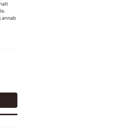
nalt
le.
g annab