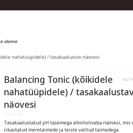
e oleme
idele nahatüüpidele) / tasakaalustav näovesi
Balancing Tonic (kõikidele
nahatüüpidele) / tasakaalusta
näovesi
Art. Nr: 360
Tasakaalustatud pH tasemega alkoholivaba näovesi, mis 
rikastatud meretaimede ja teiste valitud taimedega.