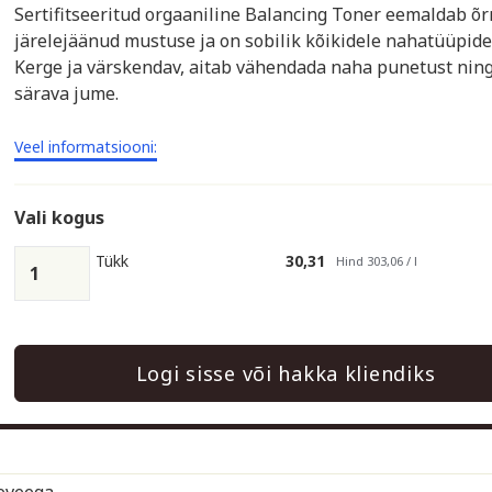
Sertifitseeritud orgaaniline Balancing Toner eemaldab õr
järelejäänud mustuse ja on sobilik kõikidele nahatüüpide
Kerge ja värskendav, aitab vähendada naha punetust nin
särava jume.
Veel informatsiooni:
Vali kogus
Tükk
30,31
Hind 303,06 / l
Logi sisse või hakka kliendiks