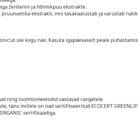
eveega.
tega ženšenni ja hõlmikpuu ekstrakte.
t pruunvetika ekstrakti, mis tasakaalustab ja varustab nah
onic’ut üle kogu näo. Kasuta igapäevaselt peale puhastamis
ad ning tootmismeetodid vastavad rangetele
le, tänu millele on nad sertifitseeritud ECOCERT GREENLIF
ORGANIC sertifikaadiga.