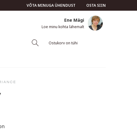
VÕTA MINUGA ÜHENDUST
OSTA SIIN
Ene Mägi
Loe minu kohta lähemalt
Ostukorv on tühi
v
on