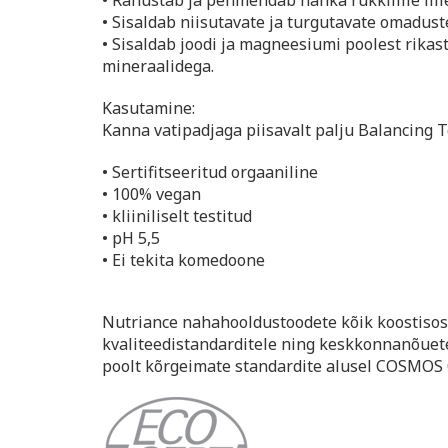
• Rahustab ja pehmendab nahka rukkilille lill
• Sisaldab niisutavate ja turgutavate omadus
• Sisaldab joodi ja magneesiumi poolest rikas
mineraalidega.
Kasutamine:
Kanna vatipadjaga piisavalt palju Balancing T
• Sertifitseeritud orgaaniline
• 100% vegan
• kliiniliselt testitud
• pH 5,5
• Ei tekita komedoone
Nutriance nahahooldustoodete kõik koostisos
kvaliteedistandarditele ning keskkonnanõuete
poolt kõrgeimate standardite alusel COSMOS 